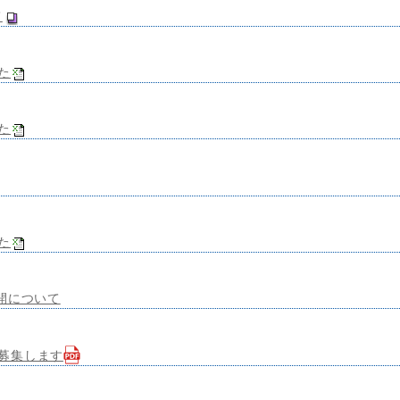
て
た
た
た
公開について
募集します