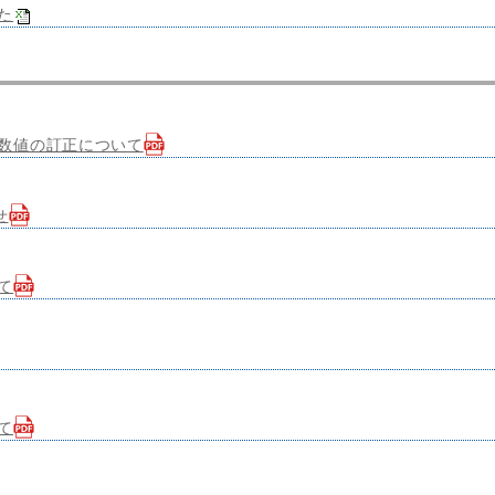
た
数値の訂正について
せ
て
て