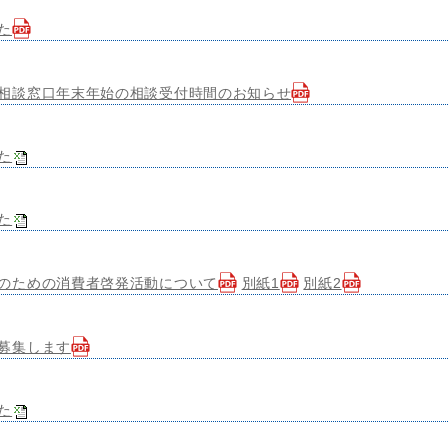
た
相談窓口年末年始の相談受付時間のお知らせ
た
た
のための消費者啓発活動について
別紙1
別紙2
募集します
た