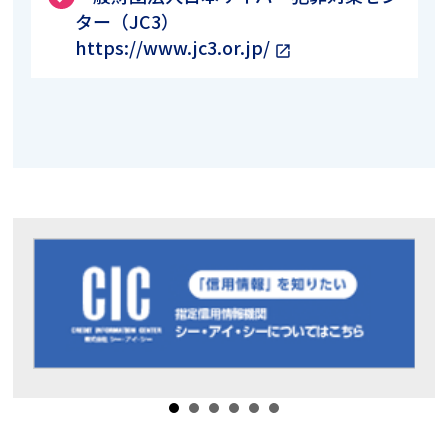
ター（JC3）
https://www.jc3.or.jp/
open_in_new