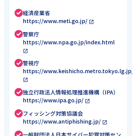
経済産業省
done
https://www.meti.go.jp/
open_in_new
警察庁
done
https://www.npa.go.jp/index.html
open_in_new
警視庁
done
https://www.keishicho.metro.tokyo.lg.jp/
open_in_new
独立行政法人情報処理推進機構（IPA）
done
https://www.ipa.go.jp/
open_in_new
フィッシング対策協議会
done
https://www.antiphishing.jp/
open_in_new
一般財団法人日本サイバー犯罪対策セン
done