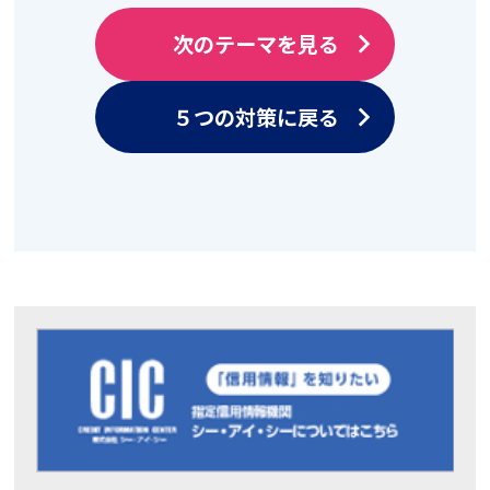
次のテーマを見る
arrow_forward_ios
５つの対策に戻る
arrow_forward_ios