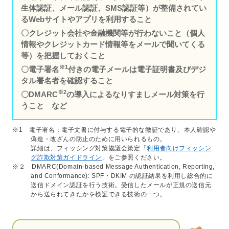
生体認証、メール認証、SMS認証等）が整備されてい
るWebサイトやアプリを利用すること
〇クレジット会社や金融機関等が行わないこと（個人
情報やクレジットカード情報等をメールで聞いてくる
等）を把握しておくこと
※1
〇電子署名
付きの電子メールは電子証明書及びデジ
タル署名者を確認すること
※2
〇DMARC
の導入によるなりすましメール対策を行
うこと など
※1 電子署名：電子文書に付与する電子的な徴証であり、本人確認や
偽造・改ざんの防止のために用いられるもの。
詳細は、フィッシング対策協議会策定「
利用者向けフィッシン
グ詐欺対策ガイドライン
」をご参照ください。
※２ DMARC(Domain-based Message Authentication, Reporting,
and Conformance): SPF・DKIM の認証結果を利用し総合的に
送信ドメイン認証を行う技術。受信したメールが正規の送信元
から送られてきたかを検証できる技術の一つ。