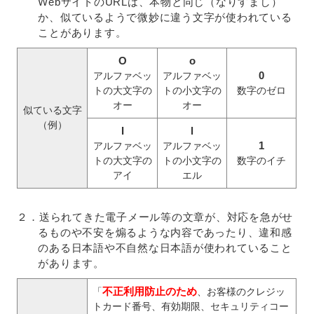
WebサイトのURLは、本物と同じ（なりすまし）
か、似ているようで微妙に違う文字が使われている
ことがあります。
O
o
0
アルファベッ
アルファベッ
トの大文字の
トの小文字の
数字のゼロ
オー
オー
似ている文字
（例）
I
l
1
アルファベッ
アルファベッ
トの大文字の
トの小文字の
数字のイチ
アイ
エル
２．送られてきた電子メール等の文章が、対応を急がせ
るものや不安を煽るような内容であったり、違和感
のある日本語や不自然な日本語が使われていること
があります。
不正利用防止のため
「
、お客様のクレジッ
トカード番号、有効期限、セキュリティコー