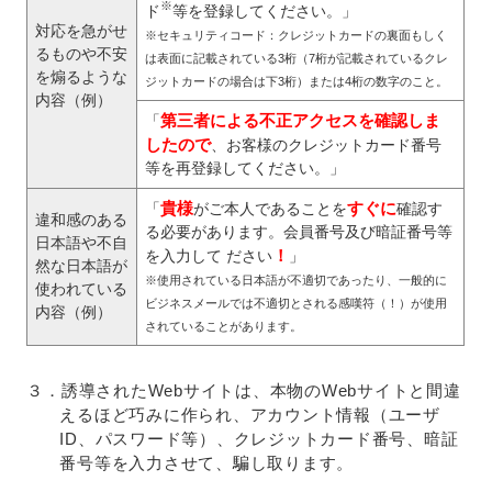
※
ド
等を登録してください。」
対応を急がせ
※セキュリティコード：クレジットカードの裏面もしく
るものや不安
は表面に記載されている3桁（7桁が記載されているクレ
を煽るような
ジットカードの場合は下3桁）または4桁の数字のこと。
内容（例）
第三者による不正アクセスを確認しま
「
したので
、お客様のクレジットカード番号
等を再登録してください。」
貴様
すぐに
「
がご本人であることを
確認す
違和感のある
る必要があります。会員番号及び暗証番号等
日本語や不自
！
を入力して ださい
」
然な日本語が
※使用されている日本語が不適切であったり、一般的に
使われている
ビジネスメールでは不適切とされる感嘆符（！）が使用
内容（例）
されていることがあります。
３．誘導されたWebサイトは、本物のWebサイトと間違
えるほど巧みに作られ、アカウント情報（ユーザ
ID、パスワード等）、クレジットカード番号、暗証
番号等を入力させて、騙し取ります。