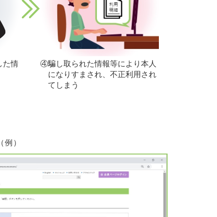
した情
④騙し取られた情報等により本人
になりすまされ、不正利用され
てしまう
（例）