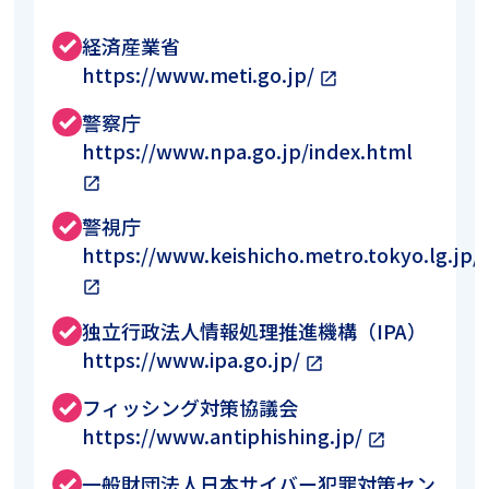
経済産業省
done
https://www.meti.go.jp/
open_in_new
警察庁
done
https://www.npa.go.jp/index.html
open_in_new
警視庁
done
https://www.keishicho.metro.tokyo.lg.jp/
open_in_new
独立行政法人情報処理推進機構（IPA）
done
https://www.ipa.go.jp/
open_in_new
フィッシング対策協議会
done
https://www.antiphishing.jp/
open_in_new
一般財団法人日本サイバー犯罪対策セン
done