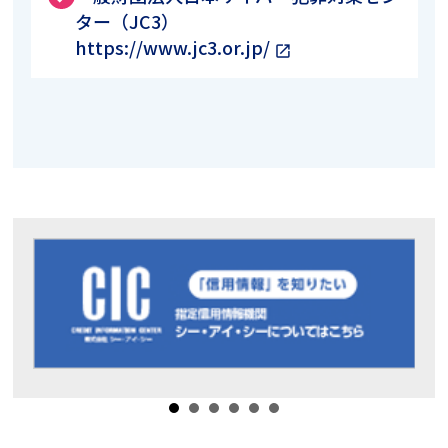
ター（JC3）
https://www.jc3.or.jp/
open_in_new