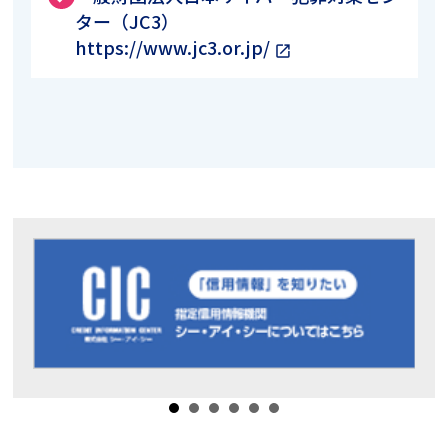
ター（JC3）
https://www.jc3.or.jp/
open_in_new