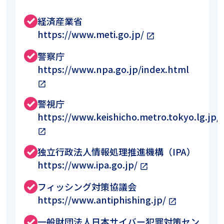
経済産業省
done
https://www.meti.go.jp/
open_in_new
警察庁
done
https://www.npa.go.jp/index.html
open_in_new
警視庁
done
https://www.keishicho.metro.tokyo.lg.jp/
open_in_new
独立行政法人情報処理推進機構（IPA）
done
https://www.ipa.go.jp/
open_in_new
フィッシング対策協議会
done
https://www.antiphishing.jp/
open_in_new
一般財団法人日本サイバー犯罪対策セン
done